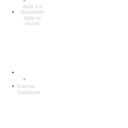
IBqM e a
Sociedade
IBqM no
Mundo
Internacionalização
Eventos
Destaques