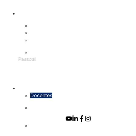
Admissão
no IBqM
Extensão
Graduação
Pós-
graduação
Pessoal
Docentes
In
Memoriam
Pesquisadores
Login
de
Pós‑doutorado
Pesquisadores