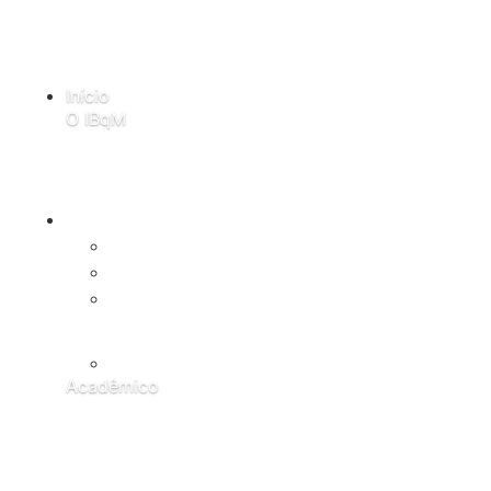
Início
O IBqM
História
Missão
Administrativo
Identidade
Visual e
Citação
Acadêmico