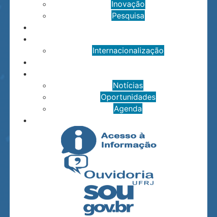
Inovação
Pesquisa
IBqM e a Sociedade
IBqM no Mundo
Internacionalização
Eventos
Destaques
Notícias
Oportunidades
Agenda
Contato