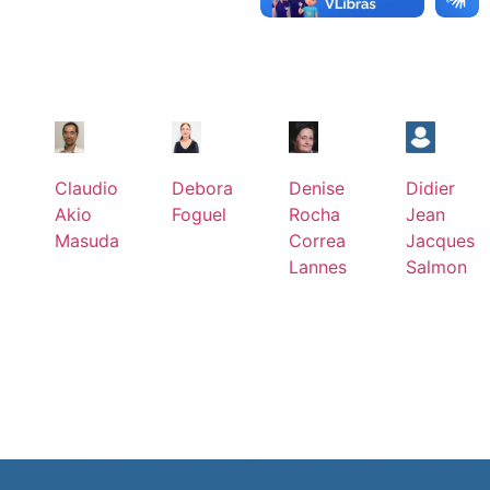
Leia
mais
Claudio
Debora
Denise
Didier
Akio
Foguel
Rocha
Jean
Masuda
Correa
Jacques
Lannes
Salmon
Leia
mais
Leia
mais
Leia
Leia
mais
mais