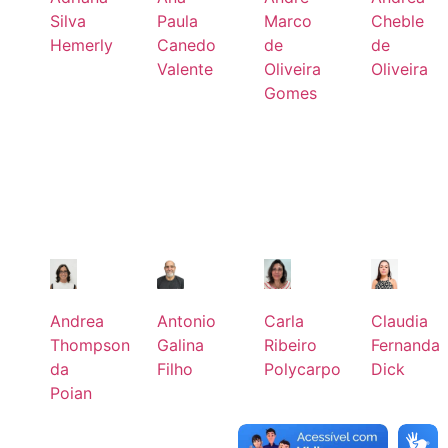
Silva
Paula
Marco
Cheble
Hemerly
Canedo
de
de
Valente
Oliveira
Oliveira
Gomes
Leia
mais
Leia
Leia
mais
mais
Leia
mais
Andrea
Antonio
Carla
Claudia
Thompson
Galina
Ribeiro
Fernanda
da
Filho
Polycarpo
Dick
Poian
Leia
Leia
Leia
mais
mais
mais