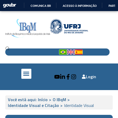
COMUNICA BR
ACESSO À INFORMAÇÃO
PARTI
IR
PARA
O
CONTEÚDO
Login
IBqM e a Sociedade
Pesquisa e Inovação
IBqM no Mundo
Você está aqui:
Início
>
O IBqM
>
Identidade Visual e Citação
>
Identidade Visual