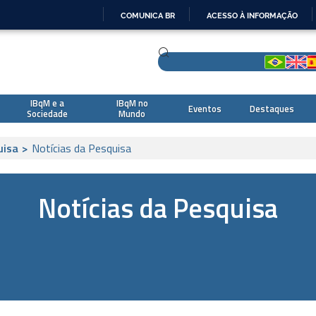
COMUNICA BR
ACESSO À INFORMAÇÃO
IR
PARA
O
CONTEÚDO
IBqM e a
IBqM no
Eventos
Destaques
Sociedade
Mundo
uisa
>
Notícias da Pesquisa
Notícias da Pesquisa