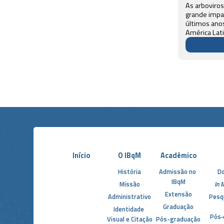
As arboviro
grande impa
últimos anos
América Lati
fortemente a
Chikungunya.
estratégias 
saúde, há um
Início
O IBqM
Acadêmico
História
Admissão no 
D
IBqM
Missão
In 
Extensão
Administrativo
Pesq
Graduação
Identidade 
Pós‑
Visual e Citação
Pós-graduação