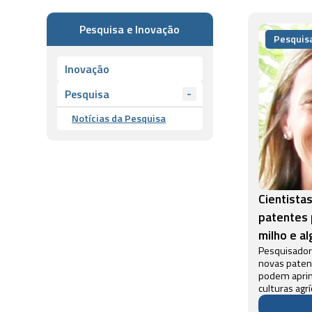
Pesquisa e Inovação
Pesquis
Inovação
-
Pesquisa
Notícias da Pesquisa
Cientista
patentes p
milho e a
Pesquisador
novas paten
podem apri
culturas agr
soja, milho 