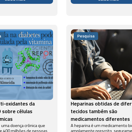
as universidades tem
ativação dessa proteína induz
 enormes desafios para ser
ao acúmulo descontrolado de
como pa...
granulócitos ...
a
Pesquisa
nti-oxidantes da
Heparinas obtidas de dife
D sobre células
tecidos também são
êmicas
medicamentos diferentes
é uma doença crônica que
A heparina é um medicamento bi
de 400 milhões de pessoas
amplamente prescrito, segurame