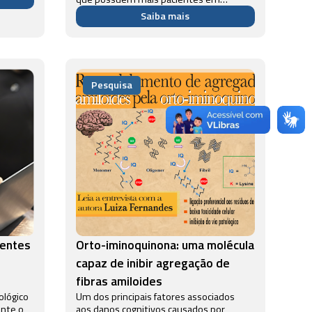
tratamento para essa patologia. Uma
Saiba mais
das principais formas de tratamento
para a doença crônica renal é
a hemodiálise, que remo...
Pesquisa
rentes
Orto-iminoquinona: uma molécula
capaz de inibir agregação de
fibras amiloides
ológico
Um dos principais fatores associados
nte o
aos danos cognitivos causados por