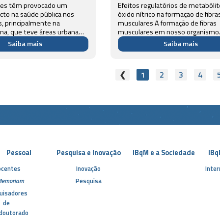
ses têm provocado um
Efeitos regulatórios de metabóli
cto na saúde pública nos
óxido nítrico na formação de fibra
, principalmente na
musculares A formação de fibras
na, que teve áreas urbanas
musculares em nosso organismo
fetadas pelos vírus Zika e
envolve processos bioquímicos q
Saiba mais
Saiba mais
 Mediante a falta de
regulados pelas atividades e part
efetivas do sistema de
de diversas enzimas e moléculas,
a mobilizaçã...
exigindo um equilí...
❮
1
2
3
4
Pessoal
Pesquisa e Inovação
IBqM e a Sociedade
IBq
ocentes
Inovação
Inter
Memoriam
Pesquisa
uisadores 
de 
doutorado