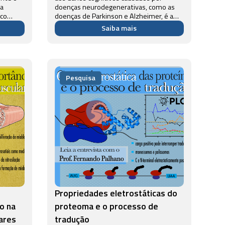
 a
doenças neurodegenerativas, como as
ico
doenças de Parkinson e Alzheimer, é a
gicos
formação de agregados de proteínas
Saiba mais
denominados amiloides. Esses
agregados são tóxicos para as células e
a é...
levam à morte de neurônios...
Pesquisa
Propriedades eletrostáticas do
o na
proteoma e o processo de
ares
tradução