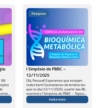
Pesquisa
ia:
I Simpósio do PBBC –
12/11/2025
 XIX
Olá, Pessoal! Esperamos que estejam
todos bem! Gostaríamos de lembrá-los
de
que no dia (12/11/2025), a partir das 8h,
uvinte
ocorrerá o I Simpósio do PBBC – Tópicos
Avançados em Bioquímica Metabólica. O
Saiba mais
eiros
evento ocorrerá no Auditório Leopoldo
de Meis. O Simpósio conta...