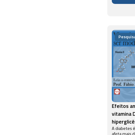
produzido n
enfrentando
reconhecida 
Pesquis
Efeitos a
vitamina 
hiperglic
A diabetes 
afeta mais 