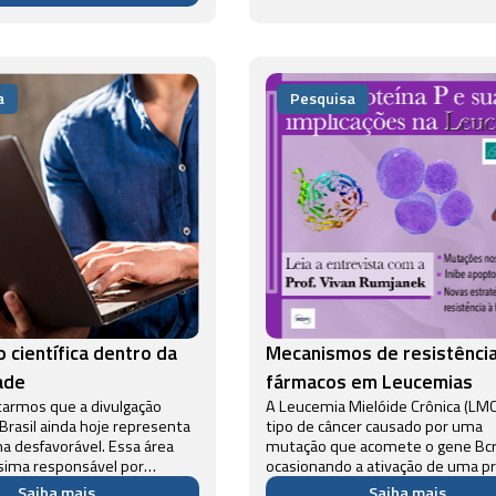
 produtividade e resistência
centros d...
 reforça o papel da ciência
gera...
a
Pesquisa
 científica dentro da
Mecanismos de resistência
ade
fármacos em Leucemias
otarmos que a divulgação
A Leucemia Mielóide Crônica (LM
 Brasil ainda hoje representa
tipo de câncer causado por uma
 desfavorável. Essa área
mutação que acomete o gene Bcr
sima responsável por
ocasionando a ativação de uma p
r o conhecimento
chamada Bcr-Abl tirosina cinase. 
Saiba mais
Saiba mais