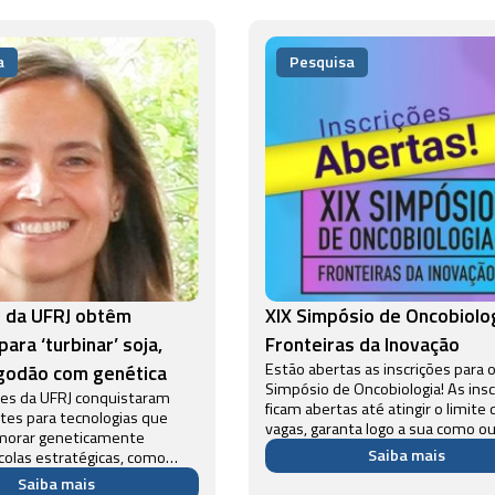
a
Pesquisa
s da UFRJ obtêm
XIX Simpósio de Oncobiolog
ara ‘turbinar’ soja,
Fronteiras da Inovação
Estão abertas as inscrições para o
lgodão com genética
Simpósio de Oncobiologia! As inscrições
es da UFRJ conquistaram
ficam abertas até atingir o limite 
tes para tecnologias que
vagas, garanta logo a sua como o
morar geneticamente
ou apresentador de trabalho. O evento
Saiba mais
ícolas estratégicas, como
contará com pesquisadores brasil
e algodão. O avanço amplia o
Saiba mais
com experiência internacional em