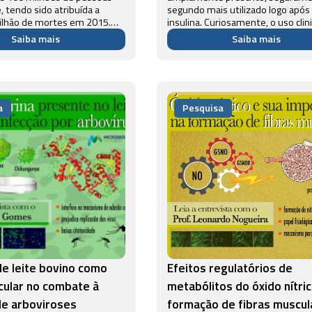
 tendo sido atribuída a
segundo mais utilizado logo após
ilhão de mortes em 2015.
insulina. Curiosamente, o uso clin
 relevância para a saúde
desses dois medicamentos bioló
Saiba mais
Saiba mais
iência vem tentando
foi introduzido pelo mesmo
r os mecanismos e eventos
pesquisador, Charles H. Best, da
que poss...
Universidade de Toronto. A heparin
a
Pesquisa
de leite bovino como
Efeitos regulatórios de
cular no combate à
metabólitos do óxido nítric
de arboviroses
formação de fibras muscul