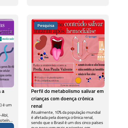
Pesquisa
 a
Perfil do metabolismo salivar em
crianças com doença crônica
C) é um
renal
Atualmente, 10% da população mundial
-Abl,
é afetada pela doença crônica renal,
roteína
sendo que o Brasil é um dos cinco países
A
que possuem mais pacientes em