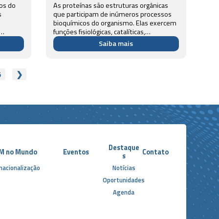
tos do
As proteínas são estruturas orgânicas
s
que participam de inúmeros processos
bioquímicos do organismo. Elas exercem
funções fisiológicas, catalíticas,
ue são
estruturais, regulatórias, de transporte,
Saiba mais
icipação
de proteção, hormonais, dentre outras.
Portanto, compreender as interações...
5
❯
Destaque
M no Mundo
Eventos
Contato
s
nacionalização
Notícias
Oportunidades
Agenda