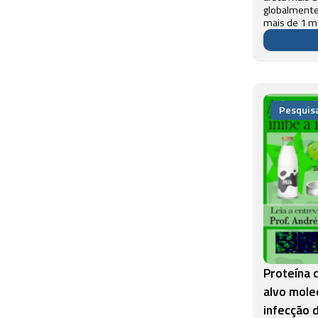
globalmente,
mais de 1 m
Devido à sua
pública, a c
compreende
bioquímicos 
Pesquis
Proteína 
alvo mole
infecção 