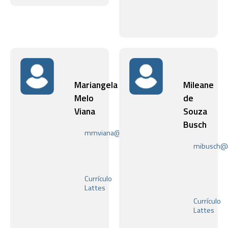
Mariangela
Mileane
Melo
de
Viana
Souza
Busch
mmviana@bioqmed.ufrj.br
Laboratório
mibusch@b
de
Laboratóri
Neurociência
de
Molecular
Lipídeos
Currículo
e
Lattes
Lipoproteí
Currículo
Lattes