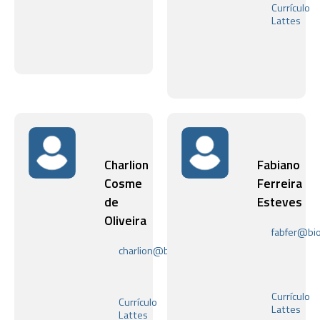
Currículo
Glicoconjugados
Lattes
Charlion
Fabiano
Cosme
Ferreira
de
Esteves
Oliveira
fabfer@bio
Laboratóri
charlion@bioqmed.ufrj.br
de
Laboratório
Bioquímica
Artrópodes
Celular
Hematófagos
Currículo
Currículo
Lattes
Lattes