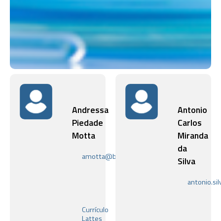
Andressa
Antonio
Piedade
Carlos
Motta
Miranda
da
amotta@bioqmed.ufrj.br
Silva
Laboratório
de
antonio.si
Bioquímica
Laboratóri
e
de
Biologia
Adaptaçõe
Celular
Currículo
Metabólica
de
Lattes