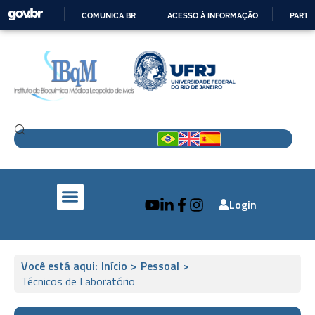
COMUNICA BR
ACESSO À INFORMAÇÃO
PARTI
IR
PARA
O
CONTEÚDO
Login
IBqM e a Sociedade
Pesquisa e Inovação
IBqM no Mundo
Você está aqui:
Início
>
Pessoal
>
Técnicos de Laboratório