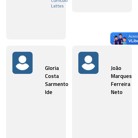
e
Currículo
Estruturas
Lattes
Gloria
João
Costa
Marques
Sarmento
Ferreira
Ide
Neto
Centro
Laboratóri
Nacional
Artrópode
de
Hematófa
Biologia
Estrutural
e