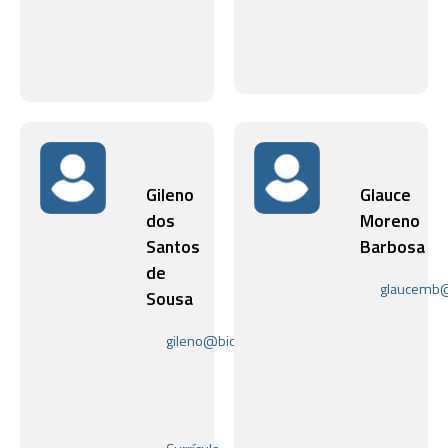
Gileno
Glauce
dos
Moreno
Santos
Barbosa
de
glaucemb@
Sousa
Laboratóri
de
gileno@bioqmed.ufrj.br
Bioquímica
Laboratório
de
de
Vírus
Termodinâmica
de
Proteínas